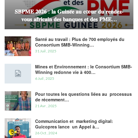
𝐒𝐁𝐏𝐌𝐄 𝟐𝟎𝟐𝟔 : 𝐥𝐚 𝐆𝐮𝐢𝐧𝐞́𝐞 𝐚𝐮 𝐜œ𝐮𝐫 𝐝𝐮 𝐫𝐞𝐧𝐝𝐞𝐳-
𝐯𝐨𝐮𝐬 𝐚𝐟𝐫𝐢𝐜𝐚𝐢𝐧 𝐝𝐞𝐬 𝐛𝐚𝐧𝐪𝐮𝐞𝐬 𝐞𝐭 𝐝𝐞𝐬 𝐏𝐌𝐄…
Santé au travail : Plus de 700 employés du
Consortium SMB-Winning…
31 Juil , 2025
Mines et Environnement : le Consortium SMB-
Winning redonne vie à 400…
6 Juil , 2025
Pour toutes les questions liées au processus
de récemment…
21 Avr , 2025
Communication et marketing digital:
Guicopres lance un Appel à…
26 Oct , 2024