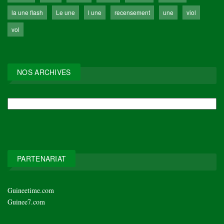
la une flash
Le une
l une
recensement
une
viol
vol
NOS ARCHIVES
NOS
ARCHIVES
PARTENARIAT
Guineetime.com
Guinee7.com