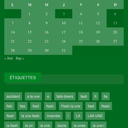
L
M
M
J
V
S
D
1
2
3
4
5
6
7
8
9
10
11
12
13
14
15
16
17
18
19
20
21
22
23
24
25
26
27
28
29
30
31
« Juil
Sep »
ÉTIQUETTES
accident
a la une
e
faits divers
fash
fl
fla
flah
flas
flasf
flash
Flash la une
flast
fllash
flsah
Ia une flash
incendie
l
LA
LAA UNE
la flash
la un
la une
laune
la unee
la une f