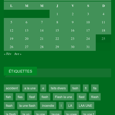
L
M
M
J
V
S
D
1
2
3
4
5
6
7
8
9
10
11
12
13
14
15
16
17
18
19
20
21
22
23
24
25
26
27
28
29
30
31
« Fév
Avr »
ÉTIQUETTES
accident
a la une
e
faits divers
fash
fl
fla
flah
flas
flasf
flash
Flash la une
flast
fllash
flsah
Ia une flash
incendie
l
LA
LAA UNE
la flash
la un
la une
laune
la unee
la une f