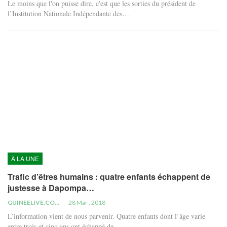
Le moins que l'on puisse dire, c'est que les sorties du président de
l’Institution Nationale Indépendante des…
À LA UNE
Trafic d’êtres humains : quatre enfants échappent de
justesse à Dapompa…
GUINEELIVE.COM
28 Mar , 2018
L’information vient de nous parvenir. Quatre enfants dont l’âge varie
entre trois et cinq ans ont échappé de…