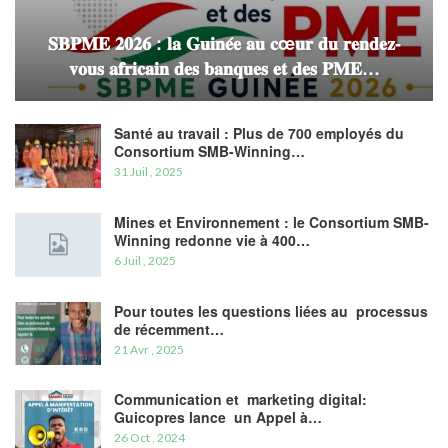
𝐒𝐁𝐏𝐌𝐄 𝟐𝟎𝟐𝟔 : 𝐥𝐚 𝐆𝐮𝐢𝐧𝐞́𝐞 𝐚𝐮 𝐜œ𝐮𝐫 𝐝𝐮 𝐫𝐞𝐧𝐝𝐞𝐳-
𝐯𝐨𝐮𝐬 𝐚𝐟𝐫𝐢𝐜𝐚𝐢𝐧 𝐝𝐞𝐬 𝐛𝐚𝐧𝐪𝐮𝐞𝐬 𝐞𝐭 𝐝𝐞𝐬 𝐏𝐌𝐄…
Santé au travail : Plus de 700 employés du
Consortium SMB-Winning…
31 Juil , 2025
Mines et Environnement : le Consortium SMB-
Winning redonne vie à 400…
6 Juil , 2025
Pour toutes les questions liées au processus
de récemment…
21 Avr , 2025
Communication et marketing digital:
Guicopres lance un Appel à…
26 Oct , 2024