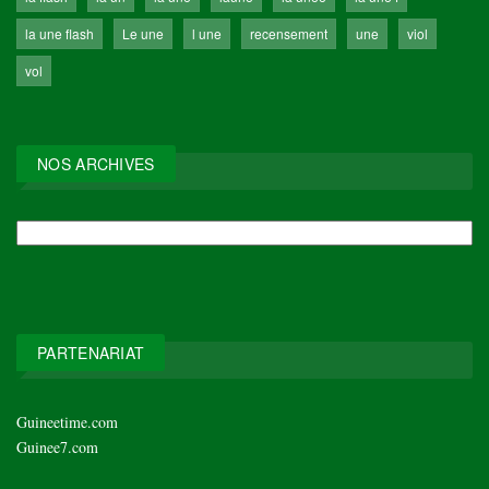
la une flash
Le une
l une
recensement
une
viol
vol
NOS ARCHIVES
NOS
ARCHIVES
PARTENARIAT
Guineetime.com
Guinee7.com