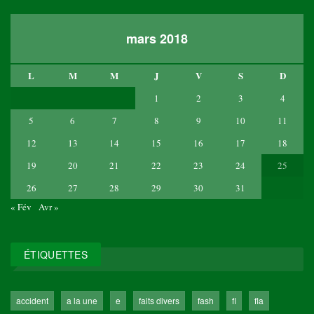
mars 2018
L
M
M
J
V
S
D
1
2
3
4
5
6
7
8
9
10
11
12
13
14
15
16
17
18
19
20
21
22
23
24
25
26
27
28
29
30
31
« Fév
Avr »
ÉTIQUETTES
accident
a la une
e
faits divers
fash
fl
fla