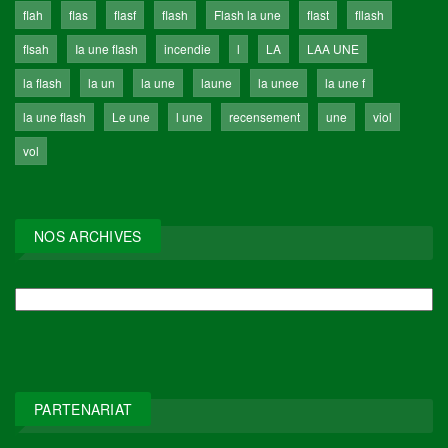
flah
flas
flasf
flash
Flash la une
flast
fllash
flsah
Ia une flash
incendie
l
LA
LAA UNE
la flash
la un
la une
laune
la unee
la une f
la une flash
Le une
l une
recensement
une
viol
vol
NOS ARCHIVES
NOS
ARCHIVES
PARTENARIAT