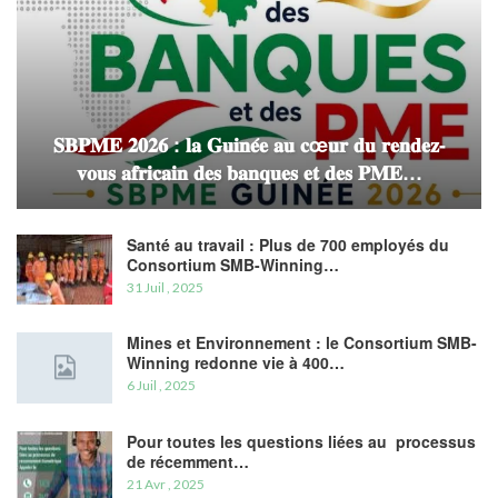
𝐒𝐁𝐏𝐌𝐄 𝟐𝟎𝟐𝟔 : 𝐥𝐚 𝐆𝐮𝐢𝐧𝐞́𝐞 𝐚𝐮 𝐜œ𝐮𝐫 𝐝𝐮 𝐫𝐞𝐧𝐝𝐞𝐳-
𝐯𝐨𝐮𝐬 𝐚𝐟𝐫𝐢𝐜𝐚𝐢𝐧 𝐝𝐞𝐬 𝐛𝐚𝐧𝐪𝐮𝐞𝐬 𝐞𝐭 𝐝𝐞𝐬 𝐏𝐌𝐄…
Santé au travail : Plus de 700 employés du
Consortium SMB-Winning…
31 Juil , 2025
Mines et Environnement : le Consortium SMB-
Winning redonne vie à 400…
6 Juil , 2025
Pour toutes les questions liées au processus
de récemment…
21 Avr , 2025