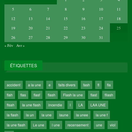
5
6
7
8
9
10
11
12
13
14
15
16
17
18
19
20
21
22
23
24
25
26
27
28
29
30
31
« Fév
Avr »
ÉTIQUETTES
accident
a la une
e
faits divers
fash
fl
fla
flah
flas
flasf
flash
Flash la une
flast
fllash
flsah
Ia une flash
incendie
l
LA
LAA UNE
la flash
la un
la une
laune
la unee
la une f
la une flash
Le une
l une
recensement
une
viol