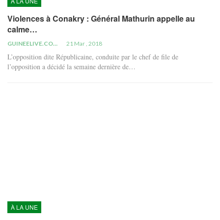
À LA UNE
Violences à Conakry : Général Mathurin appelle au
calme…
GUINEELIVE.COM
21 Mar , 2018
L’opposition dite Républicaine, conduite par le chef de file de
l’opposition a décidé la semaine dernière de…
À LA UNE