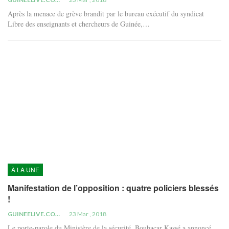
Après la menace de grève brandit par le bureau exécutif du syndicat
Libre des enseignants et chercheurs de Guinée,…
À LA UNE
Manifestation de l’opposition : quatre policiers blessés
!
GUINEELIVE.COM
23 Mar , 2018
Le porte-parole du Ministère de la sécurité, Boubacar Kassé a annoncé