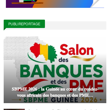
PUBLIREPORTAGE
𝐒𝐁𝐏𝐌𝐄 𝟐𝟎𝟐𝟔 : 𝐥𝐚 𝐆𝐮𝐢𝐧𝐞́𝐞 𝐚𝐮 𝐜œ𝐮𝐫 𝐝𝐮 𝐫𝐞𝐧𝐝𝐞𝐳-
𝐯𝐨𝐮𝐬 𝐚𝐟𝐫𝐢𝐜𝐚𝐢𝐧 𝐝𝐞𝐬 𝐛𝐚𝐧𝐪𝐮𝐞𝐬 𝐞𝐭 𝐝𝐞𝐬 𝐏𝐌𝐄…