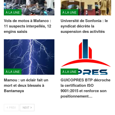
À LA UNE
À LA UNE
Vols de motos à Mafanco :
Université de Sonfonia : le
11 suspects interpellés, 12
syndicat décrète la
engins saisis
suspension des activités
À LA UNE
À LA UNE
Mamou : un éclair fait un
GUICOPRES BTP décroche
mort et deux blessés à
la certification ISO
Bantamaya
9001:2015 et renforce son
positionnement…
PREV
NEXT