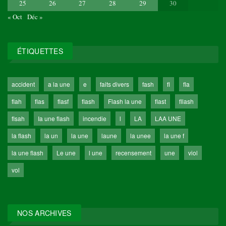
25
26
27
28
29
30
« Oct
Déc »
ÉTIQUETTES
accident
a la une
e
faits divers
fash
fl
fla
flah
flas
flasf
flash
Flash la une
flast
fllash
flsah
Ia une flash
incendie
l
LA
LAA UNE
la flash
la un
la une
laune
la unee
la une f
la une flash
Le une
l une
recensement
une
viol
vol
NOS ARCHIVES