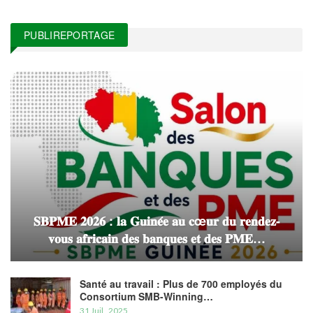
PUBLIREPORTAGE
𝐒𝐁𝐏𝐌𝐄 𝟐𝟎𝟐𝟔 : 𝐥𝐚 𝐆𝐮𝐢𝐧𝐞́𝐞 𝐚𝐮 𝐜œ𝐮𝐫 𝐝𝐮 𝐫𝐞𝐧𝐝𝐞𝐳-
𝐯𝐨𝐮𝐬 𝐚𝐟𝐫𝐢𝐜𝐚𝐢𝐧 𝐝𝐞𝐬 𝐛𝐚𝐧𝐪𝐮𝐞𝐬 𝐞𝐭 𝐝𝐞𝐬 𝐏𝐌𝐄…
Santé au travail : Plus de 700 employés du
Consortium SMB-Winning…
31 Juil , 2025