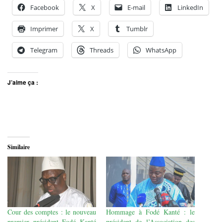
Facebook
X
E-mail
LinkedIn
Imprimer
X
Tumblr
Telegram
Threads
WhatsApp
J’aime ça :
Similaire
Cour des comptes : le nouveau
Hommage à Fodé Kanté : le
premier président Fodé Kanté
président de l’Association des