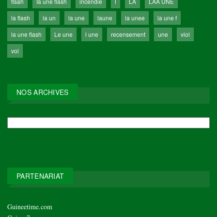
flsah
Ia une flash
incendie
l
LA
LAA UNE
la flash
la un
la une
laune
la unee
la une f
la une flash
Le une
l une
recensement
une
viol
vol
NOS ARCHIVES
NOS
ARCHIVES
PARTENARIAT
Guineetime.com