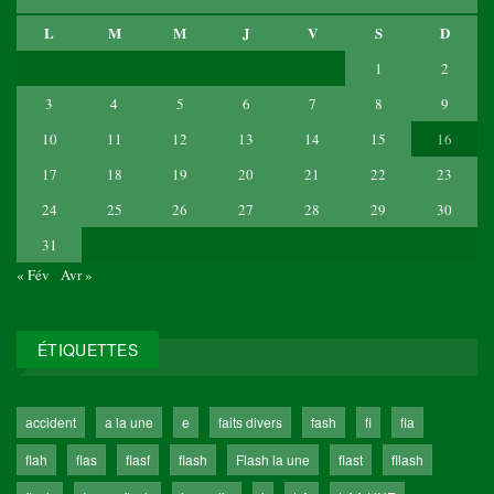
L
M
M
J
V
S
D
1
2
3
4
5
6
7
8
9
10
11
12
13
14
15
16
17
18
19
20
21
22
23
24
25
26
27
28
29
30
31
« Fév
Avr »
ÉTIQUETTES
accident
a la une
e
faits divers
fash
fl
fla
flah
flas
flasf
flash
Flash la une
flast
fllash