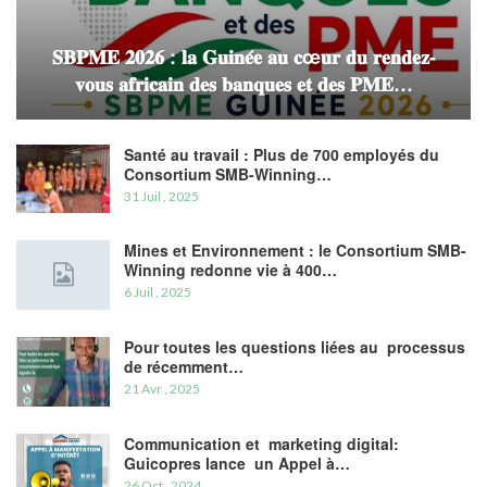
𝐒𝐁𝐏𝐌𝐄 𝟐𝟎𝟐𝟔 : 𝐥𝐚 𝐆𝐮𝐢𝐧𝐞́𝐞 𝐚𝐮 𝐜œ𝐮𝐫 𝐝𝐮 𝐫𝐞𝐧𝐝𝐞𝐳-
𝐯𝐨𝐮𝐬 𝐚𝐟𝐫𝐢𝐜𝐚𝐢𝐧 𝐝𝐞𝐬 𝐛𝐚𝐧𝐪𝐮𝐞𝐬 𝐞𝐭 𝐝𝐞𝐬 𝐏𝐌𝐄…
Santé au travail : Plus de 700 employés du
Consortium SMB-Winning…
31 Juil , 2025
Mines et Environnement : le Consortium SMB-
Winning redonne vie à 400…
6 Juil , 2025
Pour toutes les questions liées au processus
de récemment…
21 Avr , 2025
Communication et marketing digital:
Guicopres lance un Appel à…
26 Oct , 2024