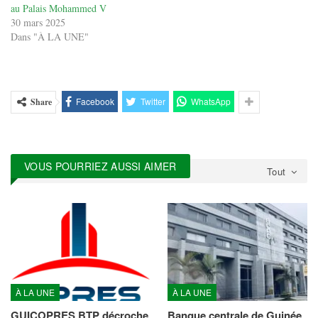
au Palais Mohammed V
30 mars 2025
Dans "À LA UNE"
Facebook
Twitter
WhatsApp
Share
VOUS POURRIEZ AUSSI AIMER
Tout
À LA UNE
À LA UNE
GUICOPRES BTP décroche
Banque centrale de Guinée