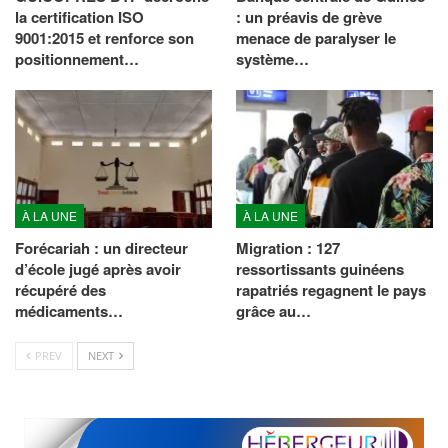
la certification ISO
: un préavis de grève
9001:2015 et renforce son
menace de paralyser le
positionnement…
système…
À LA UNE
À LA UNE
Forécariah : un directeur
Migration : 127
d’école jugé après avoir
ressortissants guinéens
récupéré des
rapatriés regagnent le pays
médicaments…
grâce au…
PREV
NEXT