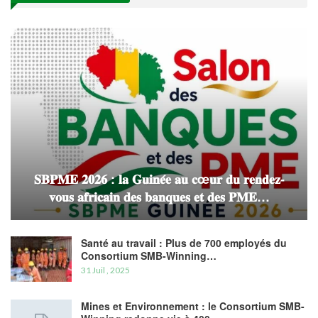
𝐒𝐁𝐏𝐌𝐄 𝟐𝟎𝟐𝟔 : 𝐥𝐚 𝐆𝐮𝐢𝐧𝐞́𝐞 𝐚𝐮 𝐜œ𝐮𝐫 𝐝𝐮 𝐫𝐞𝐧𝐝𝐞𝐳-
𝐯𝐨𝐮𝐬 𝐚𝐟𝐫𝐢𝐜𝐚𝐢𝐧 𝐝𝐞𝐬 𝐛𝐚𝐧𝐪𝐮𝐞𝐬 𝐞𝐭 𝐝𝐞𝐬 𝐏𝐌𝐄…
Santé au travail : Plus de 700 employés du
Consortium SMB-Winning…
31 Juil , 2025
Mines et Environnement : le Consortium SMB-