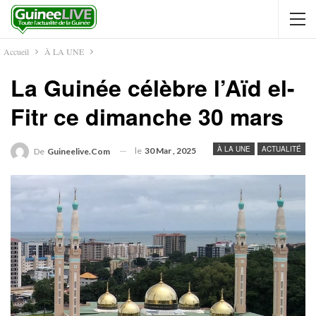
Accueil
À LA UNE
La Guinée célèbre l’Aïd el-
Fitr ce dimanche 30 mars
À LA UNE
ACTUALITÉ
le
30 Mar , 2025
De
Guineelive.com