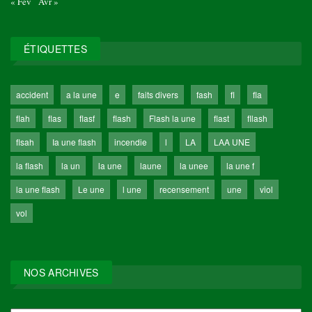
« Fév
Avr »
ÉTIQUETTES
accident
a la une
e
faits divers
fash
fl
fla
flah
flas
flasf
flash
Flash la une
flast
fllash
flsah
Ia une flash
incendie
l
LA
LAA UNE
la flash
la un
la une
laune
la unee
la une f
la une flash
Le une
l une
recensement
une
viol
vol
NOS ARCHIVES