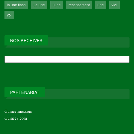
la une flash
Le une
l une
recensement
une
viol
vol
NOS ARCHIVES
NOS
ARCHIVES
PARTENARIAT
Guineetime.com
Guinee7.com