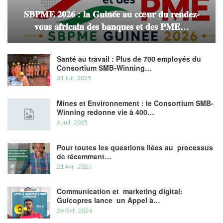
𝐒𝐁𝐏𝐌𝐄 𝟐𝟎𝟐𝟔 : 𝐥𝐚 𝐆𝐮𝐢𝐧𝐞́𝐞 𝐚𝐮 𝐜œ𝐮𝐫 𝐝𝐮 𝐫𝐞𝐧𝐝𝐞𝐳-
𝐯𝐨𝐮𝐬 𝐚𝐟𝐫𝐢𝐜𝐚𝐢𝐧 𝐝𝐞𝐬 𝐛𝐚𝐧𝐪𝐮𝐞𝐬 𝐞𝐭 𝐝𝐞𝐬 𝐏𝐌𝐄…
Santé au travail : Plus de 700 employés du
Consortium SMB-Winning…
31 Juil , 2025
Mines et Environnement : le Consortium SMB-
Winning redonne vie à 400…
6 Juil , 2025
Pour toutes les questions liées au processus
de récemment…
21 Avr , 2025
Communication et marketing digital:
Guicopres lance un Appel à…
26 Oct , 2024