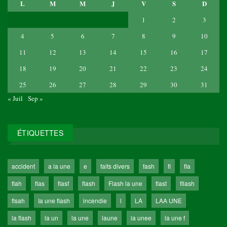
L
M
M
J
V
S
D
1
2
3
4
5
6
7
8
9
10
11
12
13
14
15
16
17
18
19
20
21
22
23
24
25
26
27
28
29
30
31
« Juil
Sep »
ÉTIQUETTES
accident
a la une
e
faits divers
fash
fl
fla
flah
flas
flasf
flash
Flash la une
flast
fllash
flsah
Ia une flash
incendie
l
LA
LAA UNE
la flash
la un
la une
laune
la unee
la une f