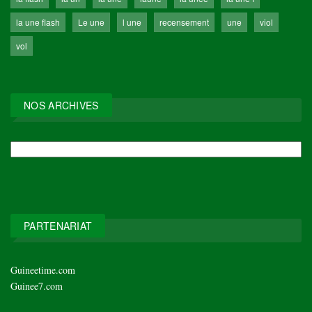
la une flash
Le une
l une
recensement
une
viol
vol
NOS ARCHIVES
NOS
ARCHIVES
PARTENARIAT
Guineetime.com
Guinee7.com