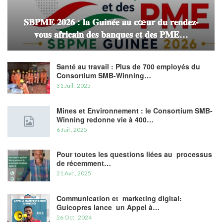
𝐒𝐁𝐏𝐌𝐄 𝟐𝟎𝟐𝟔 : 𝐥𝐚 𝐆𝐮𝐢𝐧𝐞́𝐞 𝐚𝐮 𝐜œ𝐮𝐫 𝐝𝐮 𝐫𝐞𝐧𝐝𝐞𝐳-
𝐯𝐨𝐮𝐬 𝐚𝐟𝐫𝐢𝐜𝐚𝐢𝐧 𝐝𝐞𝐬 𝐛𝐚𝐧𝐪𝐮𝐞𝐬 𝐞𝐭 𝐝𝐞𝐬 𝐏𝐌𝐄…
Santé au travail : Plus de 700 employés du
Consortium SMB-Winning…
31 Juil , 2025
Mines et Environnement : le Consortium SMB-
Winning redonne vie à 400…
6 Juil , 2025
Pour toutes les questions liées au processus
de récemment…
21 Avr , 2025
Communication et marketing digital:
Guicopres lance un Appel à…
26 Oct , 2024