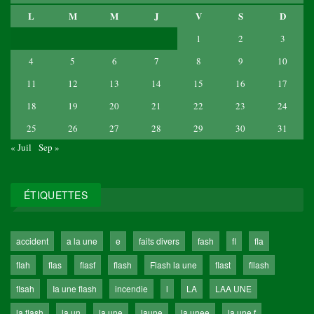
L
M
M
J
V
S
D
1
2
3
4
5
6
7
8
9
10
11
12
13
14
15
16
17
18
19
20
21
22
23
24
25
26
27
28
29
30
31
« Juil
Sep »
ÉTIQUETTES
accident
a la une
e
faits divers
fash
fl
fla
flah
flas
flasf
flash
Flash la une
flast
fllash
flsah
Ia une flash
incendie
l
LA
LAA UNE
la flash
la un
la une
laune
la unee
la une f