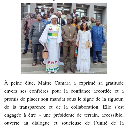
ChatGPT
a
dit
Les
:
notaires
de
Guinée
ont
procédé,
vendredi
28
novembre
2025,
au
À peine élue, Maître Camara a exprimé sa gratitude
renouvellement
du
envers ses confrères pour la confiance accordée et a
bureau
promis de placer son mandat sous le signe de la rigueur,
exécutif
de la transparence et de la collaboration. Elle s’est
de
leur
engagée à être « une présidente de terrain, accessible,
corporation
ouverte au dialogue et soucieuse de l’unité de la
lors