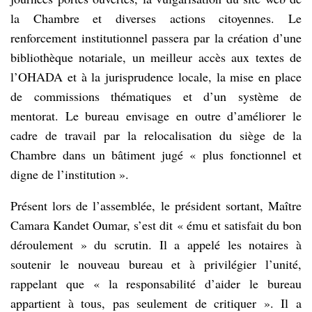
notaires
de
la Chambre et diverses actions citoyennes. Le
Guinée,
renforcement institutionnel passera par la création d’une
obtenant
27
bibliothèque notariale, un meilleur accès aux textes de
voix
l’OHADA et à la jurisprudence locale, la mise en place
contre
de commissions thématiques et d’un système de
15
pour
mentorat. Le bureau envisage en outre d’améliorer le
sa
cadre de travail par la relocalisation du siège de la
concurrente,
Maître
Chambre dans un bâtiment jugé « plus fonctionnel et
Angeline
digne de l’institution ».
Gbemou.
Présent lors de l’assemblée, le président sortant, Maître
Camara Kandet Oumar, s’est dit « ému et satisfait du bon
déroulement » du scrutin. Il a appelé les notaires à
soutenir le nouveau bureau et à privilégier l’unité,
rappelant que « la responsabilité d’aider le bureau
appartient à tous, pas seulement de critiquer ». Il a