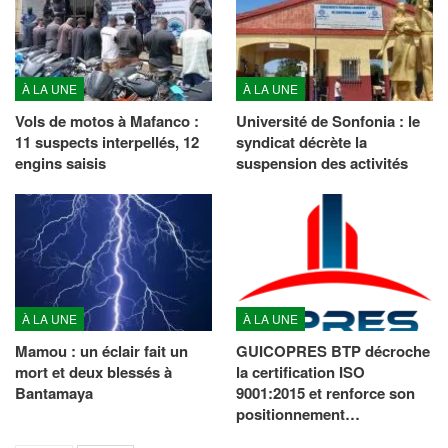
À LA UNE
À LA UNE
Vols de motos à Mafanco :
Université de Sonfonia : le
11 suspects interpellés, 12
syndicat décrète la
engins saisis
suspension des activités
À LA UNE
À LA UNE
Mamou : un éclair fait un
GUICOPRES BTP décroche
mort et deux blessés à
la certification ISO
Bantamaya
9001:2015 et renforce son
positionnement…