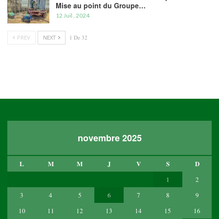
Mise au point du Groupe…
12 Juil , 2024
PREV
NEXT
1 De 32
novembre 2025
L
M
M
J
V
S
D
1
2
3
4
5
6
7
8
9
10
11
12
13
14
15
16