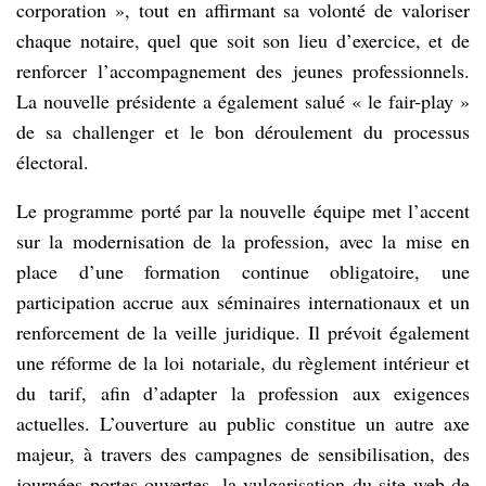
d’une
corporation », tout en affirmant sa volonté de valoriser
assemblée
chaque notaire, quel que soit son lieu d’exercice, et de
générale
renforcer l’accompagnement des jeunes professionnels.
organisée
à
La nouvelle présidente a également salué « le fair-play »
Conakry.
de sa challenger et le bon déroulement du processus
À
l’issue
électoral.
du
scrutin,
Le programme porté par la nouvelle équipe met l’accent
Maître
sur la modernisation de la profession, avec la mise en
Kaissa
Camara
place d’une formation continue obligatoire, une
a
participation accrue aux séminaires internationaux et un
été
renforcement de la veille juridique. Il prévoit également
élue
présidente
une réforme de la loi notariale, du règlement intérieur et
de
du tarif, afin d’adapter la profession aux exigences
la
Chambre
actuelles. L’ouverture au public constitue un autre axe
nationale
majeur, à travers des campagnes de sensibilisation, des
des
journées portes ouvertes, la vulgarisation du site web de