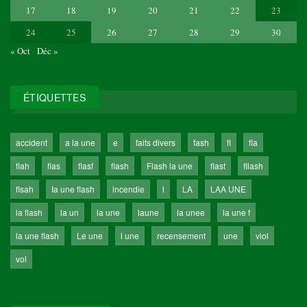
17
18
19
20
21
22
23
24
25
26
27
28
29
30
« Oct
Déc »
ÉTIQUETTES
accident
a la une
e
faits divers
fash
fl
fla
flah
flas
flasf
flash
Flash la une
flast
fllash
flsah
Ia une flash
incendie
l
LA
LAA UNE
la flash
la un
la une
laune
la unee
la une f
la une flash
Le une
l une
recensement
une
viol
vol