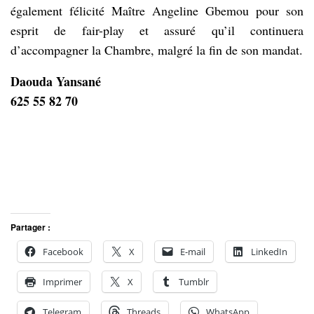
également félicité Maître Angeline Gbemou pour son
esprit de fair-play et assuré qu’il continuera
d’accompagner la Chambre, malgré la fin de son mandat.
Daouda Yansané
625 55 82 70
Vous
avez
dit :
Partager :
Facebook
X
E-mail
LinkedIn
Imprimer
X
Tumblr
Telegram
Threads
WhatsApp