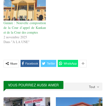
a primé ce samedi, 18 mai
2013 ses premiers lauréats. Il
s’agit entre autres, du jeune…
Guinée : Nouvelle composition
de la Cour d’appel de Kankan
et de la Cour des comptes
2 novembre 2025
Dans "À LA UNE"
Facebook
Twitter
WhatsApp
Share
VOUS POURRIEZ AUSSI AIMER
Tout