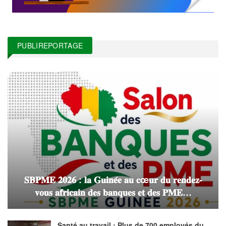
PUBLIREPORTAGE
𝐒𝐁𝐏𝐌𝐄 𝟐𝟎𝟐𝟔 : 𝐥𝐚 𝐆𝐮𝐢𝐧𝐞́𝐞 𝐚𝐮 𝐜œ𝐮𝐫 𝐝𝐮 𝐫𝐞𝐧𝐝𝐞𝐳-
𝐯𝐨𝐮𝐬 𝐚𝐟𝐫𝐢𝐜𝐚𝐢𝐧 𝐝𝐞𝐬 𝐛𝐚𝐧𝐪𝐮𝐞𝐬 𝐞𝐭 𝐝𝐞𝐬 𝐏𝐌𝐄…
Santé au travail : Plus de 700 employés du