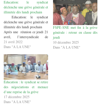
Education: le syndicat
déclenche une grève générale et
illimitée dès lundi prochain
Education: le syndicat
déclenche une grève générale et
illimitée dès lundi prochain
FSPE-SNE met fin à la grève
Après une réunion ce jeudi 21
générale : retour en classe dès
avril, l’intersyndicale de
jeudi
l’éducation a décidé de
21 avril 2022
10 décembre 2025
déclencher une grève générale
Dans "À LA UNE"
Dans "À LA UNE"
et illimitée à partir du lundi 24
avril 2022 sur toute l’étendue
du territoire nationale
Guineelive vous propose…
Éducation : le syndicat se retire
des négociations et menace
d’une reprise de la grève
17 décembre 2025
Dans "À LA UNE"