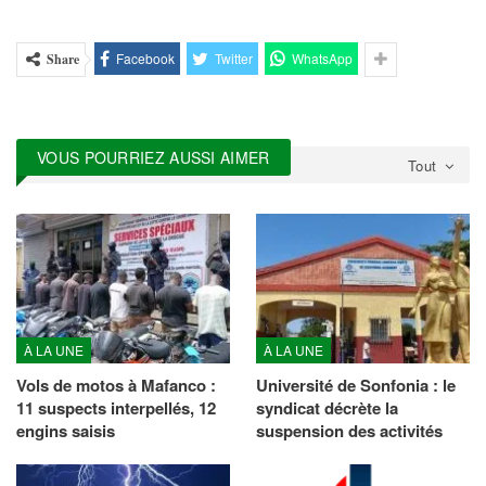
Facebook
Twitter
WhatsApp
Share
VOUS POURRIEZ AUSSI AIMER
Tout
À LA UNE
À LA UNE
Vols de motos à Mafanco :
Université de Sonfonia : le
11 suspects interpellés, 12
syndicat décrète la
engins saisis
suspension des activités