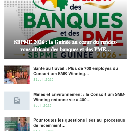
𝐒𝐁𝐏𝐌𝐄 𝟐𝟎𝟐𝟔 : 𝐥𝐚 𝐆𝐮𝐢𝐧𝐞́𝐞 𝐚𝐮 𝐜œ𝐮𝐫 𝐝𝐮 𝐫𝐞𝐧𝐝𝐞𝐳-
𝐯𝐨𝐮𝐬 𝐚𝐟𝐫𝐢𝐜𝐚𝐢𝐧 𝐝𝐞𝐬 𝐛𝐚𝐧𝐪𝐮𝐞𝐬 𝐞𝐭 𝐝𝐞𝐬 𝐏𝐌𝐄…
Santé au travail : Plus de 700 employés du
Consortium SMB-Winning…
31 Juil , 2025
Mines et Environnement : le Consortium SMB-
Winning redonne vie à 400…
6 Juil , 2025
Pour toutes les questions liées au processus
de récemment…