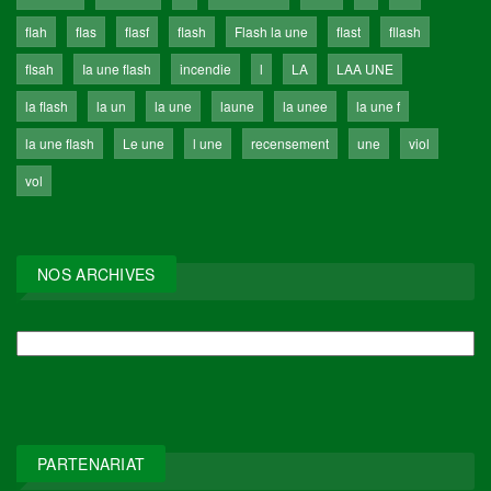
flah
flas
flasf
flash
Flash la une
flast
fllash
flsah
Ia une flash
incendie
l
LA
LAA UNE
la flash
la un
la une
laune
la unee
la une f
la une flash
Le une
l une
recensement
une
viol
vol
NOS ARCHIVES
NOS
ARCHIVES
PARTENARIAT