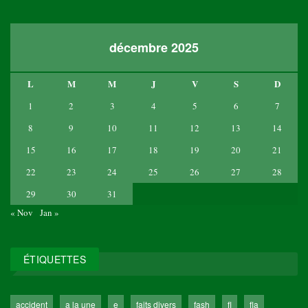
décembre 2025
L
M
M
J
V
S
D
1
2
3
4
5
6
7
8
9
10
11
12
13
14
15
16
17
18
19
20
21
22
23
24
25
26
27
28
29
30
31
« Nov
Jan »
ÉTIQUETTES
accident
a la une
e
faits divers
fash
fl
fla