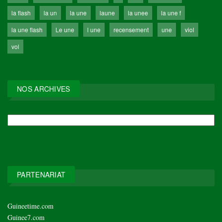
la flash
la un
la une
laune
la unee
la une f
la une flash
Le une
l une
recensement
une
viol
vol
NOS ARCHIVES
NOS
ARCHIVES
PARTENARIAT
Guineetime.com
Guinee7.com