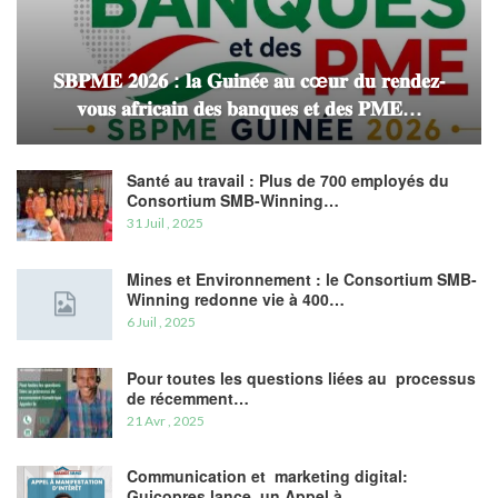
𝐒𝐁𝐏𝐌𝐄 𝟐𝟎𝟐𝟔 : 𝐥𝐚 𝐆𝐮𝐢𝐧𝐞́𝐞 𝐚𝐮 𝐜œ𝐮𝐫 𝐝𝐮 𝐫𝐞𝐧𝐝𝐞𝐳-
𝐯𝐨𝐮𝐬 𝐚𝐟𝐫𝐢𝐜𝐚𝐢𝐧 𝐝𝐞𝐬 𝐛𝐚𝐧𝐪𝐮𝐞𝐬 𝐞𝐭 𝐝𝐞𝐬 𝐏𝐌𝐄…
Santé au travail : Plus de 700 employés du
Consortium SMB-Winning…
31 Juil , 2025
Mines et Environnement : le Consortium SMB-
Winning redonne vie à 400…
6 Juil , 2025
Pour toutes les questions liées au processus
de récemment…
21 Avr , 2025
Communication et marketing digital:
Guicopres lance un Appel à…