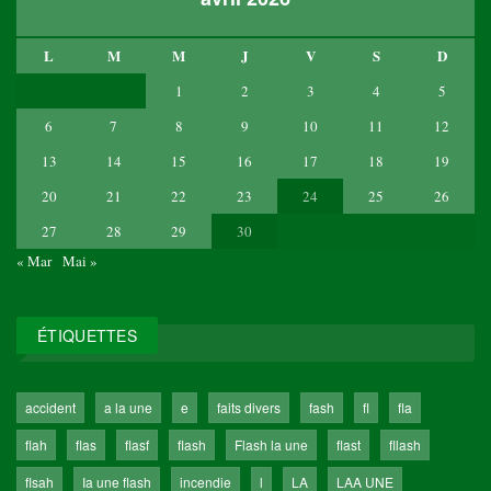
L
M
M
J
V
S
D
1
2
3
4
5
6
7
8
9
10
11
12
13
14
15
16
17
18
19
20
21
22
23
24
25
26
27
28
29
30
« Mar
Mai »
ÉTIQUETTES
accident
a la une
e
faits divers
fash
fl
fla
flah
flas
flasf
flash
Flash la une
flast
fllash
flsah
Ia une flash
incendie
l
LA
LAA UNE