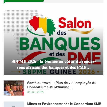
𝐒𝐁𝐏𝐌𝐄 𝟐𝟎𝟐𝟔 : 𝐥𝐚 𝐆𝐮𝐢𝐧𝐞́𝐞 𝐚𝐮 𝐜œ𝐮𝐫 𝐝𝐮 𝐫𝐞𝐧𝐝𝐞𝐳-
𝐯𝐨𝐮𝐬 𝐚𝐟𝐫𝐢𝐜𝐚𝐢𝐧 𝐝𝐞𝐬 𝐛𝐚𝐧𝐪𝐮𝐞𝐬 𝐞𝐭 𝐝𝐞𝐬 𝐏𝐌𝐄…
Santé au travail : Plus de 700 employés du
Consortium SMB-Winning…
31 Juil , 2025
Mines et Environnement : le Consortium SMB-