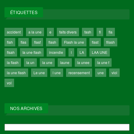
ÉTIQUETTES
accident
a la une
e
faits divers
fash
fl
fla
flah
flas
flasf
flash
Flash la une
flast
fllash
flsah
Ia une flash
incendie
l
LA
LAA UNE
la flash
la un
la une
laune
la unee
la une f
la une flash
Le une
l une
recensement
une
viol
vol
NOS ARCHIVES
NOS
ARCHIVES