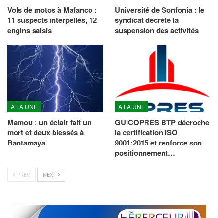
Vols de motos à Mafanco :
Université de Sonfonia : le
11 suspects interpellés, 12
syndicat décrète la
engins saisis
suspension des activités
À LA UNE
À LA UNE
Mamou : un éclair fait un
GUICOPRES BTP décroche
mort et deux blessés à
la certification ISO
Bantamaya
9001:2015 et renforce son
positionnement…
PREV
NEXT