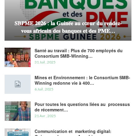
𝐒𝐁𝐏𝐌𝐄 𝟐𝟎𝟐𝟔 : 𝐥𝐚 𝐆𝐮𝐢𝐧𝐞́𝐞 𝐚𝐮 𝐜œ𝐮𝐫 𝐝𝐮 𝐫𝐞𝐧𝐝𝐞𝐳-
𝐯𝐨𝐮𝐬 𝐚𝐟𝐫𝐢𝐜𝐚𝐢𝐧 𝐝𝐞𝐬 𝐛𝐚𝐧𝐪𝐮𝐞𝐬 𝐞𝐭 𝐝𝐞𝐬 𝐏𝐌𝐄…
Santé au travail : Plus de 700 employés du
Consortium SMB-Winning…
31 Juil , 2025
Mines et Environnement : le Consortium SMB-
Winning redonne vie à 400…
6 Juil , 2025
Pour toutes les questions liées au processus
de récemment…
21 Avr , 2025
Communication et marketing digital: