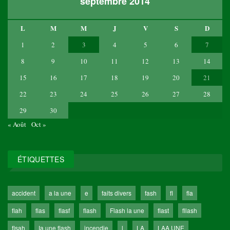
septembre 2014
L
M
M
J
V
S
D
1
2
3
4
5
6
7
8
9
10
11
12
13
14
15
16
17
18
19
20
21
22
23
24
25
26
27
28
29
30
« Août
Oct »
ÉTIQUETTES
accident
a la une
e
faits divers
fash
fl
fla
flah
flas
flasf
flash
Flash la une
flast
fllash
flsah
Ia une flash
incendie
l
LA
LAA UNE