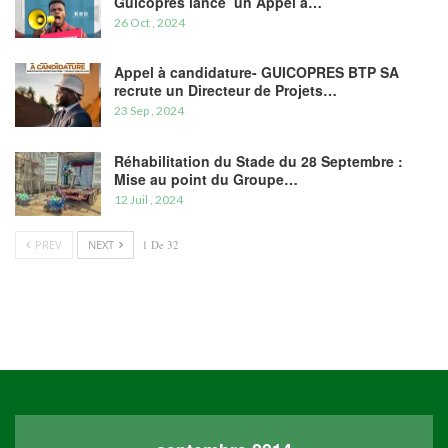
Guicopres lance un Appel à…
26 Oct , 2024
Appel à candidature- GUICOPRES BTP SA
recrute un Directeur de Projets…
23 Sep , 2024
Réhabilitation du Stade du 28 Septembre :
Mise au point du Groupe…
12 Juil , 2024
PREV
NEXT
1 De 32