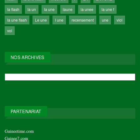
la flash
la un
la une
laune
la unee
la une f
la une flash
Le une
l une
recensement
une
viol
vol
NOS ARCHIVES
NOS
ARCHIVES
PARTENARIAT
Guineetime.com
Guinee7.com