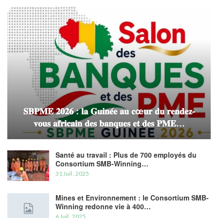
𝐒𝐁𝐏𝐌𝐄 𝟐𝟎𝟐𝟔 : 𝐥𝐚 𝐆𝐮𝐢𝐧𝐞́𝐞 𝐚𝐮 𝐜œ𝐮𝐫 𝐝𝐮 𝐫𝐞𝐧𝐝𝐞𝐳-
𝐯𝐨𝐮𝐬 𝐚𝐟𝐫𝐢𝐜𝐚𝐢𝐧 𝐝𝐞𝐬 𝐛𝐚𝐧𝐪𝐮𝐞𝐬 𝐞𝐭 𝐝𝐞𝐬 𝐏𝐌𝐄…
Santé au travail : Plus de 700 employés du
Consortium SMB-Winning…
31 Juil , 2025
Mines et Environnement : le Consortium SMB-
Winning redonne vie à 400…
6 Juil , 2025