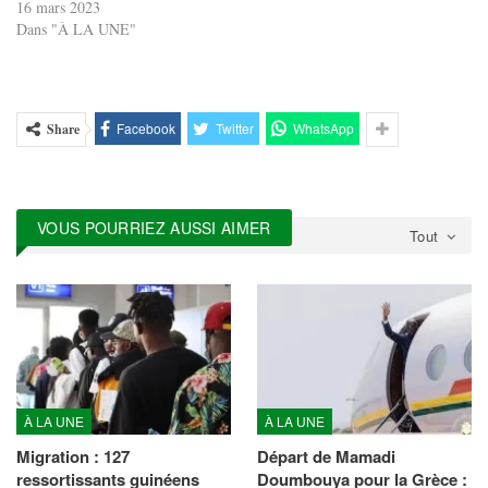
16 mars 2023
Dans "À LA UNE"
Facebook
Twitter
WhatsApp
Share
VOUS POURRIEZ AUSSI AIMER
Tout
À LA UNE
À LA UNE
Migration : 127
Départ de Mamadi
ressortissants guinéens
Doumbouya pour la Grèce :