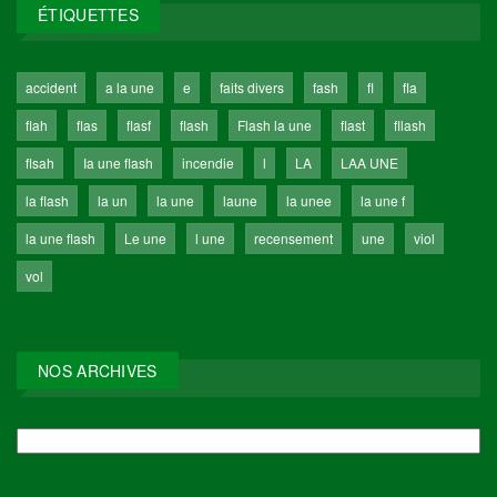
ÉTIQUETTES
accident
a la une
e
faits divers
fash
fl
fla
flah
flas
flasf
flash
Flash la une
flast
fllash
flsah
Ia une flash
incendie
l
LA
LAA UNE
la flash
la un
la une
laune
la unee
la une f
la une flash
Le une
l une
recensement
une
viol
vol
NOS ARCHIVES
NOS
ARCHIVES