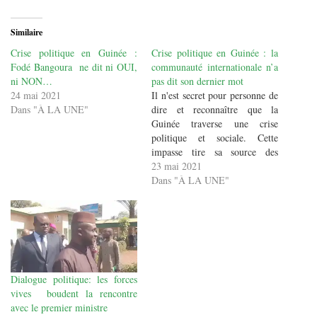
Similaire
Crise politique en Guinée :
Crise politique en Guinée : la
Fodé Bangoura ne dit ni OUI,
communauté internationale n’a
ni NON…
pas dit son dernier mot
24 mai 2021
Il n'est secret pour personne de
Dans "À LA UNE"
dire et reconnaître que la
Guinée traverse une crise
politique et sociale. Cette
impasse tire sa source des
élections controversées (
23 mai 2021
l'organisation du référendum
Dans "À LA UNE"
pour le changement de la
constitution et l'élection
présidentielle du 18 octobre
2020) qui donne la possibilité
au président de…
Dialogue politique: les forces
vives boudent la rencontre
avec le premier ministre