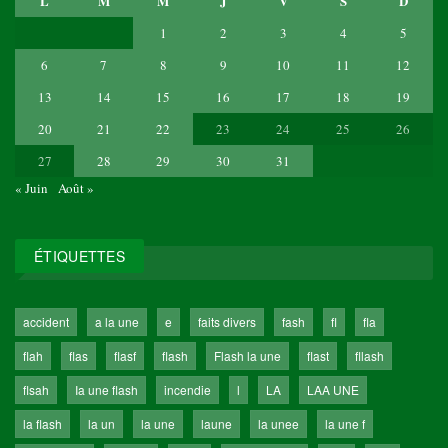
L
M
M
J
V
S
D
1
2
3
4
5
6
7
8
9
10
11
12
13
14
15
16
17
18
19
20
21
22
23
24
25
26
27
28
29
30
31
« Juin
Août »
ÉTIQUETTES
accident
a la une
e
faits divers
fash
fl
fla
flah
flas
flasf
flash
Flash la une
flast
fllash
flsah
Ia une flash
incendie
l
LA
LAA UNE
la flash
la un
la une
laune
la unee
la une f