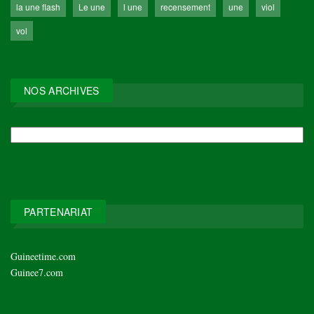
la une flash
Le une
l une
recensement
une
viol
vol
NOS ARCHIVES
NOS
ARCHIVES
PARTENARIAT
Guineetime.com
Guinee7.com