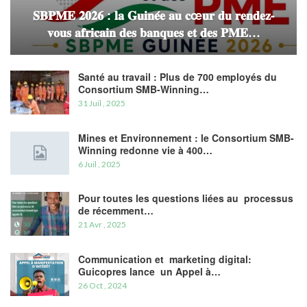
𝐒𝐁𝐏𝐌𝐄 𝟐𝟎𝟐𝟔 : 𝐥𝐚 𝐆𝐮𝐢𝐧𝐞́𝐞 𝐚𝐮 𝐜œ𝐮𝐫 𝐝𝐮 𝐫𝐞𝐧𝐝𝐞𝐳-
𝐯𝐨𝐮𝐬 𝐚𝐟𝐫𝐢𝐜𝐚𝐢𝐧 𝐝𝐞𝐬 𝐛𝐚𝐧𝐪𝐮𝐞𝐬 𝐞𝐭 𝐝𝐞𝐬 𝐏𝐌𝐄…
Santé au travail : Plus de 700 employés du
Consortium SMB-Winning…
31 Juil , 2025
Mines et Environnement : le Consortium SMB-
Winning redonne vie à 400…
6 Juil , 2025
Pour toutes les questions liées au processus
de récemment…
21 Avr , 2025
Communication et marketing digital:
Guicopres lance un Appel à…
26 Oct , 2024