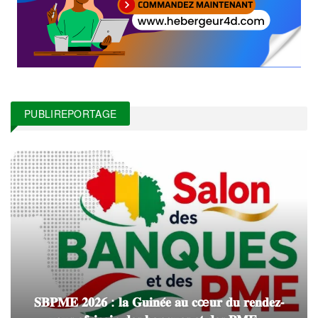
PUBLIREPORTAGE
𝐒𝐁𝐏𝐌𝐄 𝟐𝟎𝟐𝟔 : 𝐥𝐚 𝐆𝐮𝐢𝐧𝐞́𝐞 𝐚𝐮 𝐜œ𝐮𝐫 𝐝𝐮 𝐫𝐞𝐧𝐝𝐞𝐳-