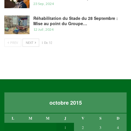
23 Sep , 2024
Réhabilitation du Stade du 28 Septembre :
Mise au point du Groupe…
12 Juil , 2024
PREV
NEXT
1 De 32
octobre 2015
L
M
M
J
V
S
D
1
2
3
4