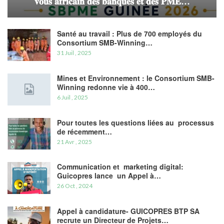
𝐯𝐨𝐮𝐬 𝐚𝐟𝐫𝐢𝐜𝐚𝐢𝐧 𝐝𝐞𝐬 𝐛𝐚𝐧𝐪𝐮𝐞𝐬 𝐞𝐭 𝐝𝐞𝐬 𝐏𝐌𝐄…
Santé au travail : Plus de 700 employés du
Consortium SMB-Winning…
31 Juil , 2025
Mines et Environnement : le Consortium SMB-
Winning redonne vie à 400…
6 Juil , 2025
Pour toutes les questions liées au processus
de récemment…
21 Avr , 2025
Communication et marketing digital:
Guicopres lance un Appel à…
26 Oct , 2024
Appel à candidature- GUICOPRES BTP SA
recrute un Directeur de Projets…