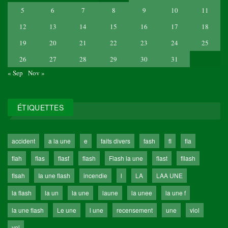
5
6
7
8
9
10
11
12
13
14
15
16
17
18
19
20
21
22
23
24
25
26
27
28
29
30
31
« Sep
Nov »
ÉTIQUETTES
accident
a la une
e
faits divers
fash
fl
fla
flah
flas
flasf
flash
Flash la une
flast
fllash
flsah
Ia une flash
incendie
l
LA
LAA UNE
la flash
la un
la une
laune
la unee
la une f
la une flash
Le une
l une
recensement
une
viol
vol