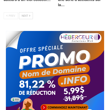
la…
PREV
NEXT