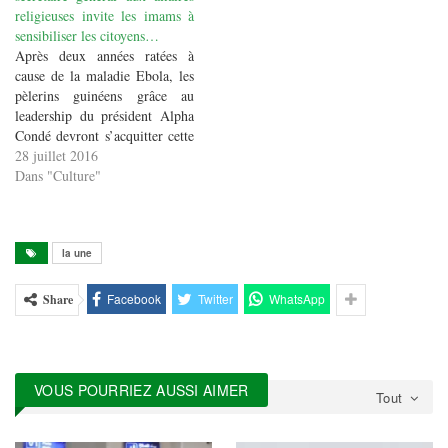
religieuses invite les imams à
sensibiliser les citoyens…
Après deux années ratées à
cause de la maladie Ebola, les
pèlerins guinéens grâce au
leadership du président Alpha
Condé devront s’acquitter cette
année de leur obligation
28 juillet 2016
religieuse, le Hadj, qui est le
Dans "Culture"
cinquième pilier de l’islam. Le
secrétaire général aux affaires
religieuses, El Hadj Abdou
Karim Dioubaté pour
la une
l’occasion…
Facebook
Twitter
WhatsApp
Share
VOUS POURRIEZ AUSSI AIMER
Tout