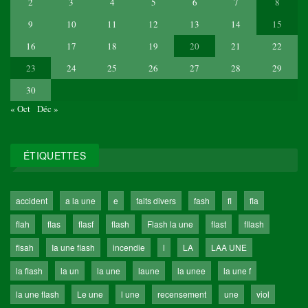
2
3
4
5
6
7
8
9
10
11
12
13
14
15
16
17
18
19
20
21
22
23
24
25
26
27
28
29
30
« Oct
Déc »
ÉTIQUETTES
accident
a la une
e
faits divers
fash
fl
fla
flah
flas
flasf
flash
Flash la une
flast
fllash
flsah
Ia une flash
incendie
l
LA
LAA UNE
la flash
la un
la une
laune
la unee
la une f
la une flash
Le une
l une
recensement
une
viol