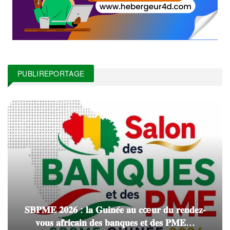
PUBLIREPORTAGE
𝐒𝐁𝐏𝐌𝐄 𝟐𝟎𝟐𝟔 : 𝐥𝐚 𝐆𝐮𝐢𝐧𝐞́𝐞 𝐚𝐮 𝐜œ𝐮𝐫 𝐝𝐮 𝐫𝐞𝐧𝐝𝐞𝐳-
𝐯𝐨𝐮𝐬 𝐚𝐟𝐫𝐢𝐜𝐚𝐢𝐧 𝐝𝐞𝐬 𝐛𝐚𝐧𝐪𝐮𝐞𝐬 𝐞𝐭 𝐝𝐞𝐬 𝐏𝐌𝐄…