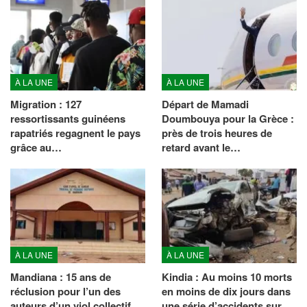
À LA UNE
À LA UNE
Migration : 127
Départ de Mamadi
ressortissants guinéens
Doumbouya pour la Grèce :
rapatriés regagnent le pays
près de trois heures de
grâce au…
retard avant le…
À LA UNE
À LA UNE
Mandiana : 15 ans de
Kindia : Au moins 10 morts
réclusion pour l’un des
en moins de dix jours dans
auteurs d’un viol collectif…
une série d’accidents sur