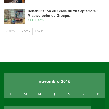
Réhabilitation du Stade du 28 Septembre :
Mise au point du Groupe…
12 Juil , 2024
PREV
NEXT
1 De 32
novembre 2015
L
M
M
J
V
S
D
1