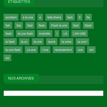
ÉTIQUETTES
accident
a la une
e
faits divers
fash
fl
fla
flah
flas
flasf
flash
Flash la une
flast
fllash
flsah
Ia une flash
incendie
l
LA
LAA UNE
la flash
la un
la une
laune
la unee
la une f
la une flash
Le une
l une
recensement
une
viol
vol
NOS ARCHIVES
NOS
ARCHIVES