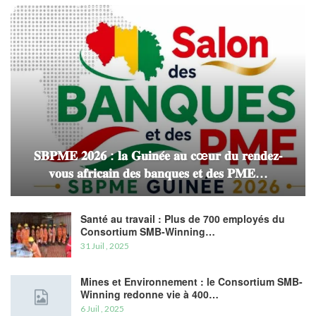
𝐒𝐁𝐏𝐌𝐄 𝟐𝟎𝟐𝟔 : 𝐥𝐚 𝐆𝐮𝐢𝐧𝐞́𝐞 𝐚𝐮 𝐜œ𝐮𝐫 𝐝𝐮 𝐫𝐞𝐧𝐝𝐞𝐳-
𝐯𝐨𝐮𝐬 𝐚𝐟𝐫𝐢𝐜𝐚𝐢𝐧 𝐝𝐞𝐬 𝐛𝐚𝐧𝐪𝐮𝐞𝐬 𝐞𝐭 𝐝𝐞𝐬 𝐏𝐌𝐄…
Santé au travail : Plus de 700 employés du
Consortium SMB-Winning…
31 Juil , 2025
Mines et Environnement : le Consortium SMB-
Winning redonne vie à 400…
6 Juil , 2025