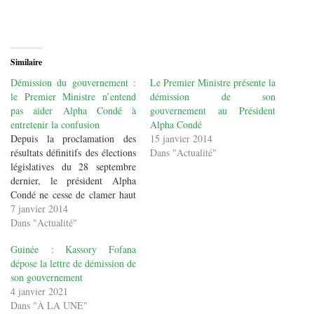
Similaire
Démission du gouvernement :
Le Premier Ministre présente la
le Premier Ministre n’entend
démission de son
pas aider Alpha Condé à
gouvernement au Président
entretenir la confusion
Alpha Condé
Depuis la proclamation des
15 janvier 2014
résultats définitifs des élections
Dans "Actualité"
législatives du 28 septembre
dernier, le président Alpha
Condé ne cesse de clamer haut
et fort que c’est fini pour le
7 janvier 2014
gouvernement de récompense
Dans "Actualité"
issus de la présidentielle de
Guinée : Kassory Fofana
2010. Et depuis, il ne cesse
dépose la lettre de démission de
d’annoncer en fanfare qu’il va
son gouvernement
former un…
4 janvier 2021
Dans "À LA UNE"