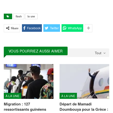
flash
la une
Facebook
Twitter
WhatsApp
Share
VOUS POURRIEZ AUSSI AIMER
Tout
À LA UNE
À LA UNE
Migration : 127
Départ de Mamadi
ressortissants guinéens
Doumbouya pour la Grèce :