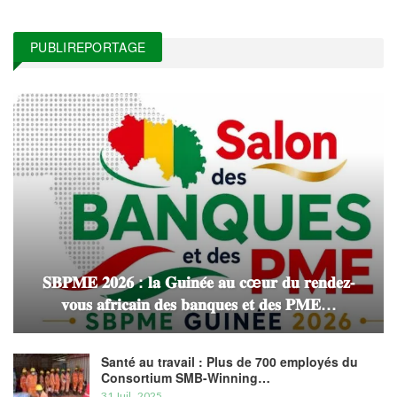
PUBLIREPORTAGE
𝐒𝐁𝐏𝐌𝐄 𝟐𝟎𝟐𝟔 : 𝐥𝐚 𝐆𝐮𝐢𝐧𝐞́𝐞 𝐚𝐮 𝐜œ𝐮𝐫 𝐝𝐮 𝐫𝐞𝐧𝐝𝐞𝐳-
𝐯𝐨𝐮𝐬 𝐚𝐟𝐫𝐢𝐜𝐚𝐢𝐧 𝐝𝐞𝐬 𝐛𝐚𝐧𝐪𝐮𝐞𝐬 𝐞𝐭 𝐝𝐞𝐬 𝐏𝐌𝐄…
Santé au travail : Plus de 700 employés du
Consortium SMB-Winning…
31 Juil , 2025