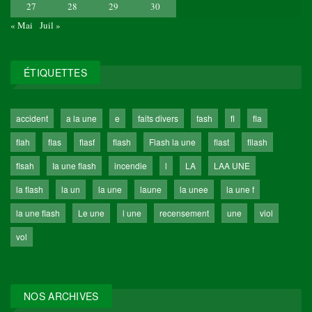
27
28
29
30
« Mai
Juil »
ÉTIQUETTES
accident
a la une
e
faits divers
fash
fl
fla
flah
flas
flasf
flash
Flash la une
flast
fllash
flsah
Ia une flash
incendie
l
LA
LAA UNE
la flash
la un
la une
laune
la unee
la une f
la une flash
Le une
l une
recensement
une
viol
vol
NOS ARCHIVES