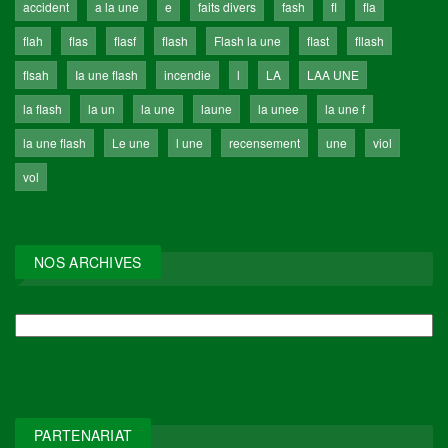
accident
a la une
e
faits divers
fash
fl
fla
flah
flas
flasf
flash
Flash la une
flast
fllash
flsah
Ia une flash
incendie
l
LA
LAA UNE
la flash
la un
la une
laune
la unee
la une f
la une flash
Le une
l une
recensement
une
viol
vol
NOS ARCHIVES
NOS
ARCHIVES
PARTENARIAT