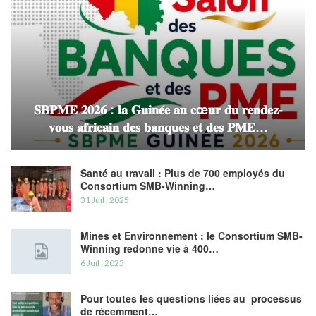
𝐒𝐁𝐏𝐌𝐄 𝟐𝟎𝟐𝟔 : 𝐥𝐚 𝐆𝐮𝐢𝐧𝐞́𝐞 𝐚𝐮 𝐜œ𝐮𝐫 𝐝𝐮 𝐫𝐞𝐧𝐝𝐞𝐳-
𝐯𝐨𝐮𝐬 𝐚𝐟𝐫𝐢𝐜𝐚𝐢𝐧 𝐝𝐞𝐬 𝐛𝐚𝐧𝐪𝐮𝐞𝐬 𝐞𝐭 𝐝𝐞𝐬 𝐏𝐌𝐄…
Santé au travail : Plus de 700 employés du
Consortium SMB-Winning…
31 Juil , 2025
Mines et Environnement : le Consortium SMB-
Winning redonne vie à 400…
6 Juil , 2025
Pour toutes les questions liées au processus
de récemment…