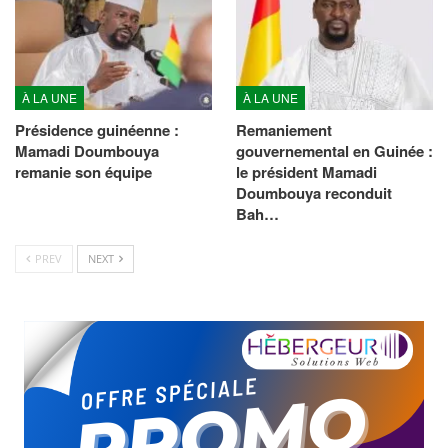
À LA UNE
À LA UNE
Présidence guinéenne :
Remaniement
Mamadi Doumbouya
gouvernemental en Guinée :
remanie son équipe
le président Mamadi
Doumbouya reconduit
Bah…
PREV
NEXT