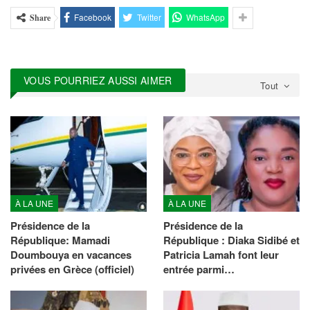
Facebook
Twitter
WhatsApp
Share
VOUS POURRIEZ AUSSI AIMER
Tout
À LA UNE
À LA UNE
Présidence de la
Présidence de la
République: Mamadi
République : Diaka Sidibé et
Doumbouya en vacances
Patricia Lamah font leur
privées en Grèce (officiel)
entrée parmi…