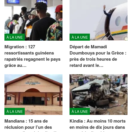
À LA UNE
À LA UNE
Migration : 127
Départ de Mamadi
ressortissants guinéens
Doumbouya pour la Grèce :
rapatriés regagnent le pays
près de trois heures de
grâce au…
retard avant le…
À LA UNE
À LA UNE
Mandiana : 15 ans de
Kindia : Au moins 10 morts
réclusion pour l’un des
en moins de dix jours dans