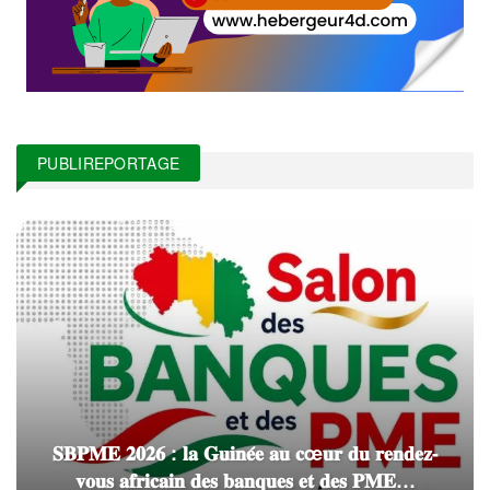
PUBLIREPORTAGE
𝐒𝐁𝐏𝐌𝐄 𝟐𝟎𝟐𝟔 : 𝐥𝐚 𝐆𝐮𝐢𝐧𝐞́𝐞 𝐚𝐮 𝐜œ𝐮𝐫 𝐝𝐮 𝐫𝐞𝐧𝐝𝐞𝐳-
𝐯𝐨𝐮𝐬 𝐚𝐟𝐫𝐢𝐜𝐚𝐢𝐧 𝐝𝐞𝐬 𝐛𝐚𝐧𝐪𝐮𝐞𝐬 𝐞𝐭 𝐝𝐞𝐬 𝐏𝐌𝐄…