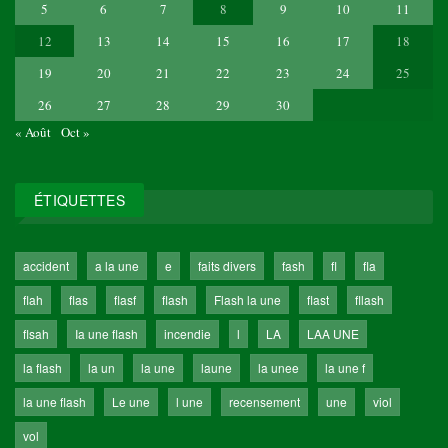
5
6
7
8
9
10
11
12
13
14
15
16
17
18
19
20
21
22
23
24
25
26
27
28
29
30
« Août
Oct »
ÉTIQUETTES
accident
a la une
e
faits divers
fash
fl
fla
flah
flas
flasf
flash
Flash la une
flast
fllash
flsah
Ia une flash
incendie
l
LA
LAA UNE
la flash
la un
la une
laune
la unee
la une f
la une flash
Le une
l une
recensement
une
viol
vol