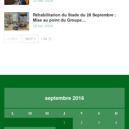
23 Sep , 2024
Réhabilitation du Stade du 28 Septembre :
Mise au point du Groupe…
12 Juil , 2024
PREV
NEXT
1 De 32
septembre 2016
L
M
M
J
V
S
D
1
2
3
4