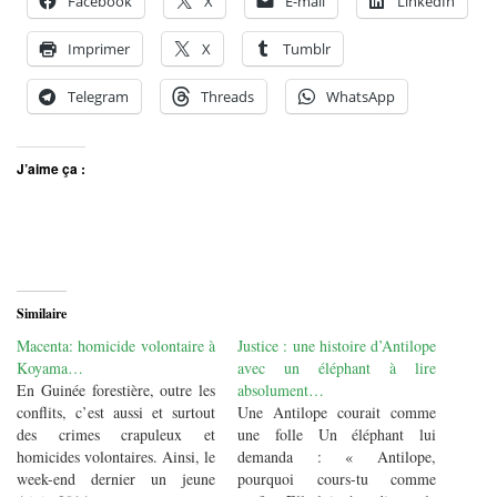
Facebook
X
E-mail
LinkedIn
Imprimer
X
Tumblr
Telegram
Threads
WhatsApp
J’aime ça :
Similaire
Macenta: homicide volontaire à
Justice : une histoire d’Antilope
Koyama…
avec un éléphant à lire
En Guinée forestière, outre les
absolument…
conflits, c’est aussi et surtout
Une Antilope courait comme
des crimes crapuleux et
une folle Un éléphant lui
homicides volontaires. Ainsi, le
demanda : « Antilope,
week-end dernier un jeune
pourquoi cours-tu comme