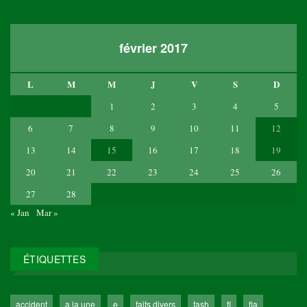
février 2017
L
M
M
J
V
S
D
1
2
3
4
5
6
7
8
9
10
11
12
13
14
15
16
17
18
19
20
21
22
23
24
25
26
27
28
« Jan
Mar »
ÉTIQUETTES
accident
a la une
e
faits divers
fash
fl
fla