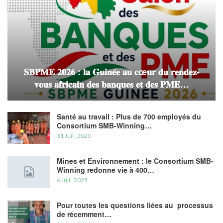
𝐒𝐁𝐏𝐌𝐄 𝟐𝟎𝟐𝟔 : 𝐥𝐚 𝐆𝐮𝐢𝐧𝐞́𝐞 𝐚𝐮 𝐜œ𝐮𝐫 𝐝𝐮 𝐫𝐞𝐧𝐝𝐞𝐳-
𝐯𝐨𝐮𝐬 𝐚𝐟𝐫𝐢𝐜𝐚𝐢𝐧 𝐝𝐞𝐬 𝐛𝐚𝐧𝐪𝐮𝐞𝐬 𝐞𝐭 𝐝𝐞𝐬 𝐏𝐌𝐄…
Santé au travail : Plus de 700 employés du
Consortium SMB-Winning…
31 Juil , 2025
Mines et Environnement : le Consortium SMB-
Winning redonne vie à 400…
6 Juil , 2025
Pour toutes les questions liées au processus
de récemment…