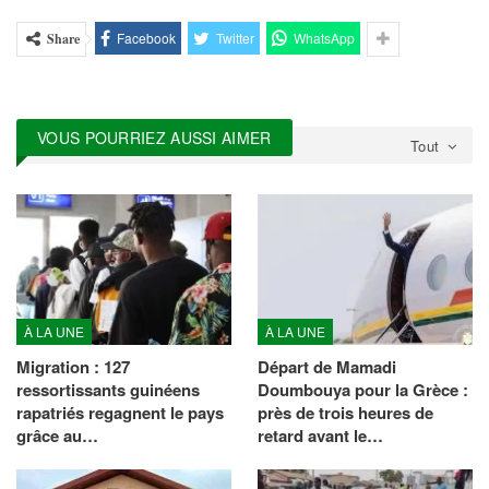
Facebook
Twitter
WhatsApp
Share
VOUS POURRIEZ AUSSI AIMER
Tout
À LA UNE
À LA UNE
Migration : 127
Départ de Mamadi
ressortissants guinéens
Doumbouya pour la Grèce :
rapatriés regagnent le pays
près de trois heures de
grâce au…
retard avant le…