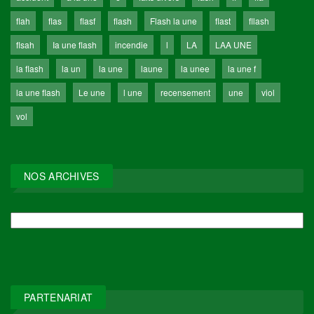
flah
flas
flasf
flash
Flash la une
flast
fllash
flsah
Ia une flash
incendie
l
LA
LAA UNE
la flash
la un
la une
laune
la unee
la une f
la une flash
Le une
l une
recensement
une
viol
vol
NOS ARCHIVES
NOS
ARCHIVES
PARTENARIAT