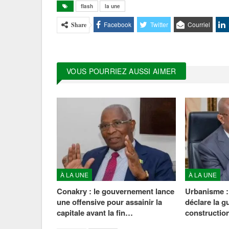
flash
la une
Facebook
Twitter
Courriel
Share
VOUS POURRIEZ AUSSI AIMER
À LA UNE
À LA UNE
Conakry : le gouvernement lance
Urbanisme :
une offensive pour assainir la
déclare la g
capitale avant la fin…
construction