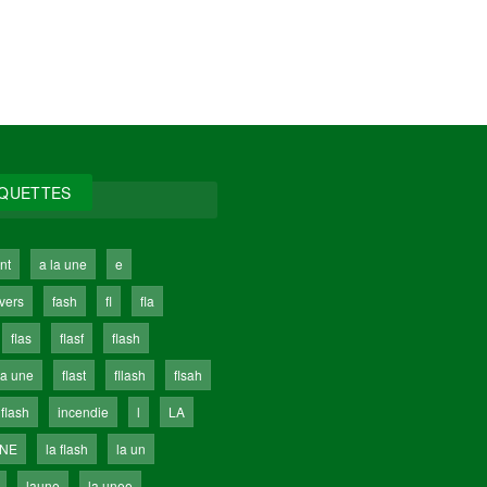
IQUETTES
nt
a la une
e
ivers
fash
fl
fla
flas
flasf
flash
la une
flast
fllash
flsah
 flash
incendie
l
LA
UNE
la flash
la un
laune
la unee