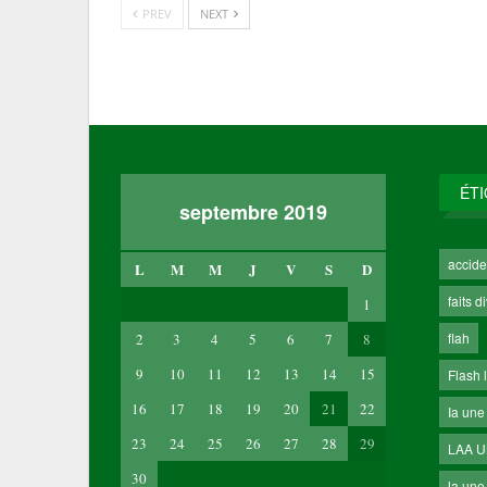
PREV
NEXT
ÉT
septembre 2019
accide
L
M
M
J
V
S
D
faits d
1
flah
2
3
4
5
6
7
8
9
10
11
12
13
14
15
Flash 
16
17
18
19
20
21
22
Ia une
23
24
25
26
27
28
29
LAA 
30
la une