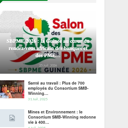
𝐒𝐁𝐏𝐌𝐄 𝟐𝟎𝟐𝟔 : 𝐥𝐚 𝐆𝐮𝐢𝐧𝐞́𝐞 𝐚𝐮 𝐜œ𝐮𝐫 𝐝𝐮
𝐫𝐞𝐧𝐝𝐞𝐳-𝐯𝐨𝐮𝐬 𝐚𝐟𝐫𝐢𝐜𝐚𝐢𝐧 𝐝𝐞𝐬 𝐛𝐚𝐧𝐪𝐮𝐞𝐬 𝐞𝐭
𝐝𝐞𝐬 𝐏𝐌𝐄…
25 Juil , 2026
Santé au travail : Plus de 700
employés du Consortium SMB-
Winning…
31 Juil , 2025
Mines et Environnement : le
Consortium SMB-Winning redonne
vie à 400…
6 Juil , 2025