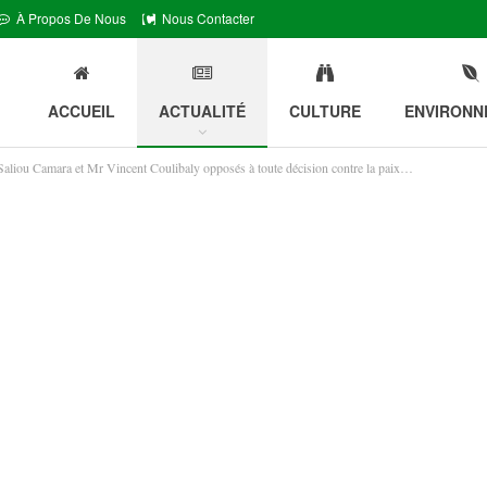
À Propos De Nous
Nous Contacter
ACCUEIL
ACTUALITÉ
CULTURE
ENVIRONN
Saliou Camara et Mr Vincent Coulibaly opposés à toute décision contre la paix…