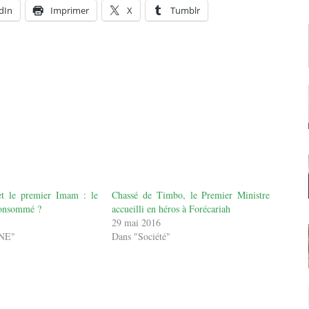
dIn
Imprimer
X
Tumblr
t le premier Imam : le
Chassé de Timbo, le Premier Ministre
 consommé ?
accueilli en héros à Forécariah
8
29 mai 2016
UNE"
Dans "Société"