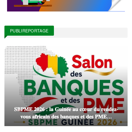
PUBLIREPORTAGE
𝐒𝐁𝐏𝐌𝐄 𝟐𝟎𝟐𝟔 : 𝐥𝐚 𝐆𝐮𝐢𝐧𝐞́𝐞 𝐚𝐮 𝐜œ𝐮𝐫 𝐝𝐮 𝐫𝐞𝐧𝐝𝐞𝐳-
𝐯𝐨𝐮𝐬 𝐚𝐟𝐫𝐢𝐜𝐚𝐢𝐧 𝐝𝐞𝐬 𝐛𝐚𝐧𝐪𝐮𝐞𝐬 𝐞𝐭 𝐝𝐞𝐬 𝐏𝐌𝐄…