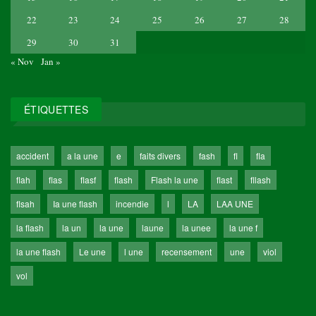
22
23
24
25
26
27
28
29
30
31
« Nov
Jan »
ÉTIQUETTES
accident
a la une
e
faits divers
fash
fl
fla
flah
flas
flasf
flash
Flash la une
flast
fllash
flsah
Ia une flash
incendie
l
LA
LAA UNE
la flash
la un
la une
laune
la unee
la une f
la une flash
Le une
l une
recensement
une
viol
vol