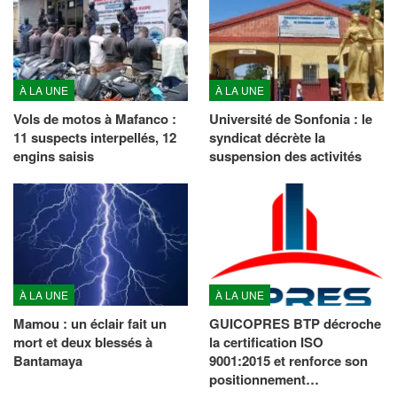
À LA UNE
À LA UNE
Vols de motos à Mafanco :
Université de Sonfonia : le
11 suspects interpellés, 12
syndicat décrète la
engins saisis
suspension des activités
À LA UNE
À LA UNE
Mamou : un éclair fait un
GUICOPRES BTP décroche
mort et deux blessés à
la certification ISO
Bantamaya
9001:2015 et renforce son
positionnement…