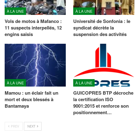
À LA UNE
À LA UNE
Vols de motos à Mafanco :
Université de Sonfonia : le
11 suspects interpellés, 12
syndicat décrète la
engins saisis
suspension des activités
À LA UNE
À LA UNE
Mamou : un éclair fait un
GUICOPRES BTP décroche
mort et deux blessés à
la certification ISO
Bantamaya
9001:2015 et renforce son
positionnement…
PREV
NEXT