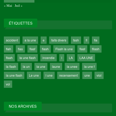
« Mai
Juil »
ÉTIQUETTES
accident
a la une
e
faits divers
fash
fl
fla
flah
flas
flasf
flash
Flash la une
flast
fllash
flsah
Ia une flash
incendie
l
LA
LAA UNE
la flash
la un
la une
laune
la unee
la une f
la une flash
Le une
l une
recensement
une
viol
vol
NOS ARCHIVES