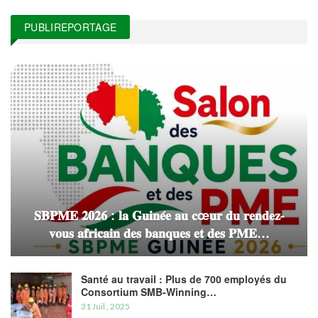
PUBLIREPORTAGE
𝐒𝐁𝐏𝐌𝐄 𝟐𝟎𝟐𝟔 : 𝐥𝐚 𝐆𝐮𝐢𝐧𝐞́𝐞 𝐚𝐮 𝐜œ𝐮𝐫 𝐝𝐮 𝐫𝐞𝐧𝐝𝐞𝐳-
𝐯𝐨𝐮𝐬 𝐚𝐟𝐫𝐢𝐜𝐚𝐢𝐧 𝐝𝐞𝐬 𝐛𝐚𝐧𝐪𝐮𝐞𝐬 𝐞𝐭 𝐝𝐞𝐬 𝐏𝐌𝐄…
Santé au travail : Plus de 700 employés du
Consortium SMB-Winning…
31 Juil , 2025