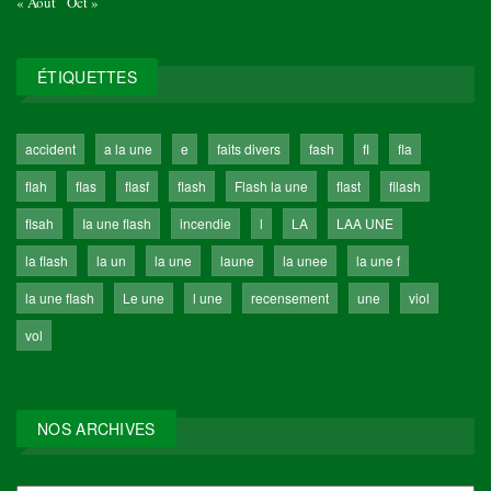
« Août
Oct »
ÉTIQUETTES
accident
a la une
e
faits divers
fash
fl
fla
flah
flas
flasf
flash
Flash la une
flast
fllash
flsah
Ia une flash
incendie
l
LA
LAA UNE
la flash
la un
la une
laune
la unee
la une f
la une flash
Le une
l une
recensement
une
viol
vol
NOS ARCHIVES