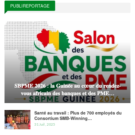
PUBLIREPORTAGE
𝐒𝐁𝐏𝐌𝐄 𝟐𝟎𝟐𝟔 : 𝐥𝐚 𝐆𝐮𝐢𝐧𝐞́𝐞 𝐚𝐮 𝐜œ𝐮𝐫 𝐝𝐮 𝐫𝐞𝐧𝐝𝐞𝐳-
𝐯𝐨𝐮𝐬 𝐚𝐟𝐫𝐢𝐜𝐚𝐢𝐧 𝐝𝐞𝐬 𝐛𝐚𝐧𝐪𝐮𝐞𝐬 𝐞𝐭 𝐝𝐞𝐬 𝐏𝐌𝐄…
Santé au travail : Plus de 700 employés du
Consortium SMB-Winning…
31 Juil , 2025