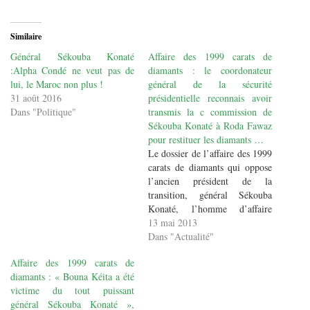
Similaire
Général Sékouba Konaté
Affaire des 1999 carats de
:Alpha Condé ne veut pas de
diamants : le coordonateur
lui, le Maroc non plus !
général de la sécurité
31 août 2016
présidentielle reconnais avoir
Dans "Politique"
transmis la c commission de
Sékouba Konaté à Roda Fawaz
pour restituer les diamants …
Le dossier de l’affaire des 1999
carats de diamants qui oppose
l’ancien président de la
transition, général Sékouba
Konaté, l’homme d’affaire
Roda Fawaz et l’opérateur
13 mai 2013
économique el hadj Bouna
Dans "Actualité"
Kéita était de nouveau devant
Affaire des 1999 carats de
la cour d’appel de Conakry ce
diamants : « Bouna Kéita a été
lundi. Il était question pour la
victime du tout puissant
cour d’écouter les témoins
général Sékouba Konaté »,
dans…