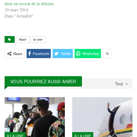
dixit un avocat de la défense
24 mars 2014
Dans "Actualité"
flash
la une
Facebook
Twitter
WhatsApp
Share
VOUS POURRIEZ AUSSI AIMER
Tout
À LA UNE
À LA UNE